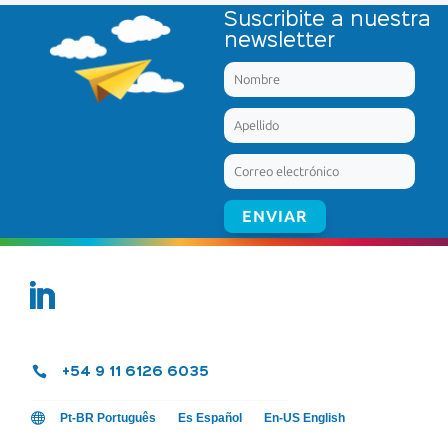
Suscribite a nuestra
newsletter

+54 9 11 6126 6035

Pt-BR Português
Es Español
En-US English