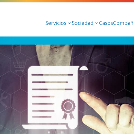
Servicios
Sociedad
Casos
Compañ
3
3
Servicios Administrados de Cloud
Serv
Servicios Profesionales Cloud
Serv
Cloud AWS
Dat
Cloud Azure
Dato
Cloud Oracle