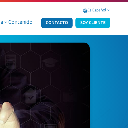
Es Español
3
ía
Contenido
3
CONTACTO
SOY CLIENTE
icios Administrados de Datos e IA
Servicios Administrados Microsoft 3
icios Profesionales de Datos e IA
Servicios Profesionales Microsoft 36
os e IA AWS
s e IA Azure