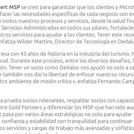
pert MSP
se creó para garantizar que los clientes y Mic
facer las necesidades específicas de cada negocio con e
 todos nuestros procesos y servicios, desde la salud fin
Servicios Administrados en todos sus pilares, fortalec
ros servicios para ayudar a los clientes. Tener este r
nfatiza Wilder Martins, Director de Tecnología en Dedal
esa con 43 años de historia en la industria del turismo,
loud. Durante este proceso, entre los diversos desafíos,
ión. Tener un socio como Dedalus nos ayudó no solo a cap
 también nos dio la libertad de enfocar nuestros recur
tro ambiente de misión crítica «, enfatiza Fernando Camp
a prueba socios relevantes, respaldar socios con capac
ntre Gold Partners y diferenciar los MSP que han sido au
asa por varios áreas estratégicas no solo para ayudar al 
 confianza y estabilidad con tranquilidad para continua
evos servicios y cargas de trabajo más avanzadas y sofis