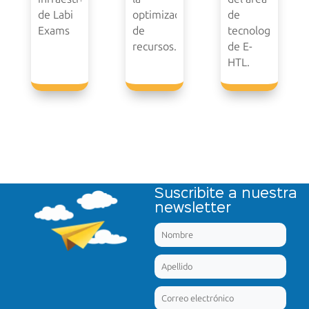
de Labi
optimización
de
Exams
de
tecnología
recursos.
de E-
HTL.
Suscribite a nuestra
newsletter