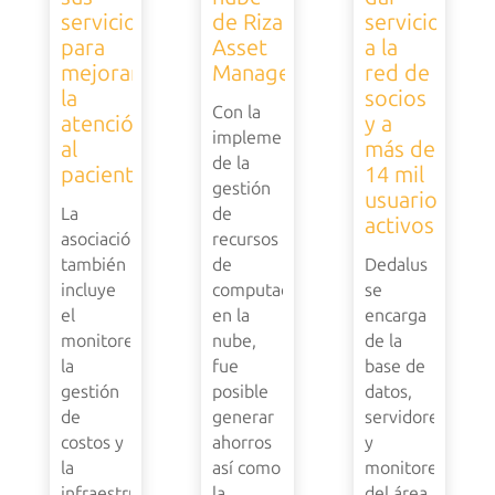
servicios
de Riza
servicio
para
Asset
a la
mejorar
Management
red de
la
socios
Con la
atención
y a
implementación
al
más de
de la
paciente
14 mil
gestión
usuarios
La
de
activos
asociación
recursos
también
de
Dedalus
incluye
computación
se
el
en la
encarga
monitoreo,
nube,
de la
la
fue
base de
gestión
posible
datos,
de
generar
servidores
costos y
ahorros
y
la
así como
monitoreo
infraestructura
la
del área