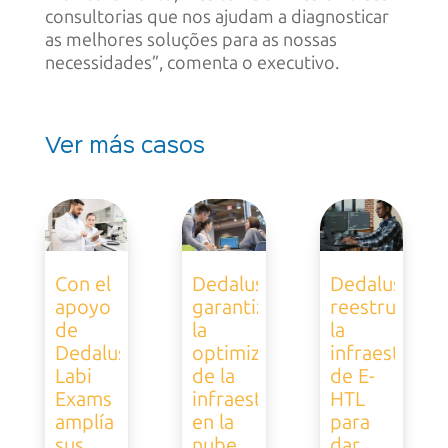
consultorias que nos ajudam a diagnosticar
as melhores soluções para as nossas
necessidades”, comenta o executivo.
Ver más casos
Con el
Dedalus
Dedalus
apoyo
garantiza
reestructura
de
la
la
Dedalus,
optimización
infraestructu
Labi
de la
de E-
Exams
infraestructura
HTL
amplía
en la
para
sus
nube
dar