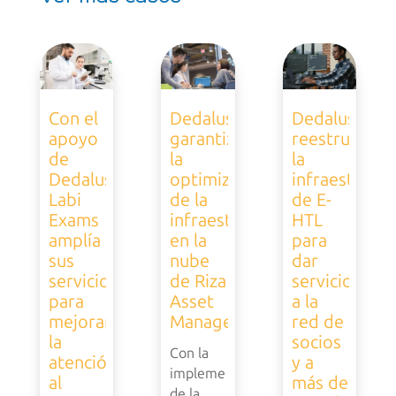
Con el
Dedalus
Dedalus
apoyo
garantiza
reestructura
de
la
la
Dedalus,
optimización
infraestructu
Labi
de la
de E-
Exams
infraestructura
HTL
amplía
en la
para
sus
nube
dar
servicios
de Riza
servicio
para
Asset
a la
mejorar
Management
red de
la
socios
Con la
atención
y a
implementación
al
más de
de la