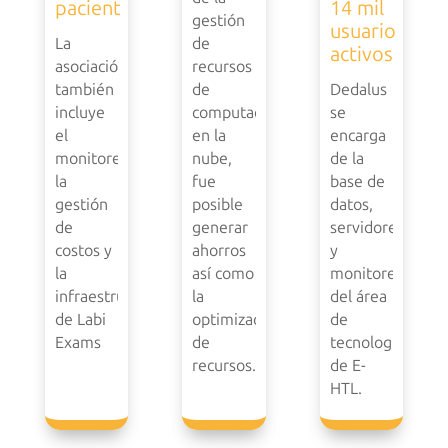
paciente
14 mil
gestión
usuarios
La
de
activos
asociación
recursos
también
de
Dedalus
incluye
computación
se
el
en la
encarga
monitoreo,
nube,
de la
la
fue
base de
gestión
posible
datos,
de
generar
servidores
costos y
ahorros
y
la
así como
monitoreo
infraestructura
la
del área
de Labi
optimización
de
Exams
de
tecnología
recursos.
de E-
HTL.