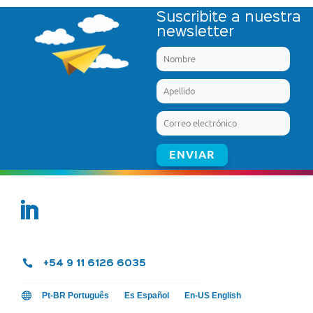
Suscribite a nuestra
newsletter

+54 9 11 6126 6035

Pt-BR Português
Es Español
En-US English