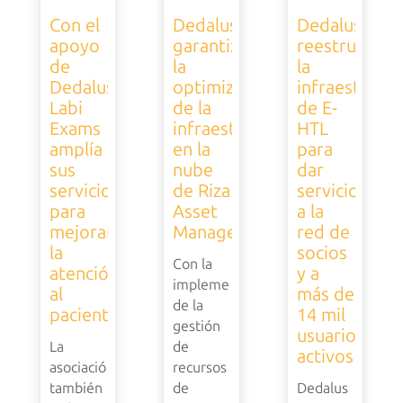
Con el
Dedalus
Dedalus
apoyo
garantiza
reestructura
de
la
la
Dedalus,
optimización
infraestructu
Labi
de la
de E-
Exams
infraestructura
HTL
amplía
en la
para
sus
nube
dar
servicios
de Riza
servicio
para
Asset
a la
mejorar
Management
red de
la
socios
Con la
atención
y a
implementación
al
más de
de la
paciente
14 mil
gestión
usuarios
La
de
activos
asociación
recursos
también
de
Dedalus