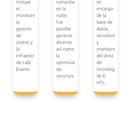
incluye
computación
se
el
en la
encarga
monitoreo,
nube,
de la
la
fue
base de
gestión
posible
datos,
de
generar
servidores
costos y
ahorros
y
la
así como
monitoreo
infraestructura
la
del área
de Labi
optimización
de
Exams
de
tecnología
recursos.
de E-
HTL.