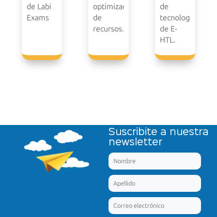
de Labi
optimización
de
Exams
de
tecnología
recursos.
de E-
HTL.
Suscribite a nuestra
newsletter