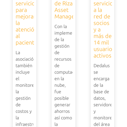
servicios
de Riza
servicio
para
Asset
a la
mejorar
Management
red de
la
socios
Con la
atención
y a
implementación
al
más de
de la
paciente
14 mil
gestión
usuarios
La
de
activos
asociación
recursos
también
de
Dedalus
incluye
computación
se
el
en la
encarga
monitoreo,
nube,
de la
la
fue
base de
gestión
posible
datos,
de
generar
servidores
costos y
ahorros
y
la
así como
monitoreo
infraestructura
la
del área