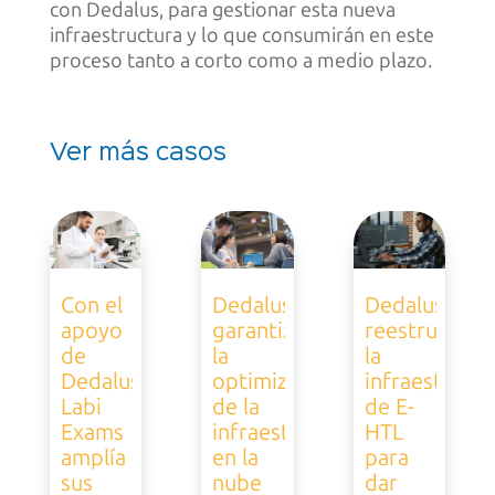
con Dedalus, para gestionar esta nueva
infraestructura y lo que consumirán en este
proceso tanto a corto como a medio plazo.
Ver más casos
Con el
Dedalus
Dedalus
apoyo
garantiza
reestructura
de
la
la
Dedalus,
optimización
infraestructu
Labi
de la
de E-
Exams
infraestructura
HTL
amplía
en la
para
sus
nube
dar