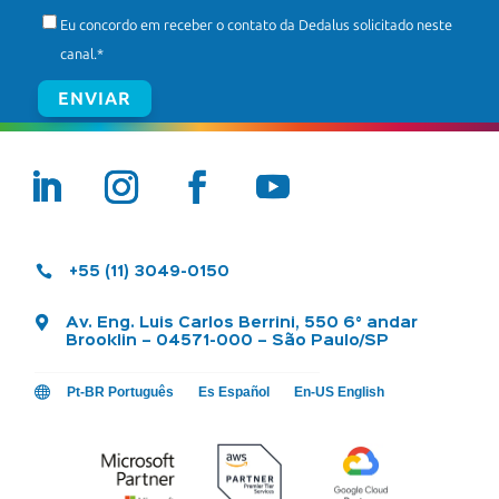
Eu concordo em receber o contato da Dedalus solicitado neste
canal.
*

+55 (11) 3049-0150

Av. Eng. Luis Carlos Berrini, 550 6° andar
Brooklin – 04571-000 – São Paulo/SP

Pt-BR Português
Es Español
En-US English