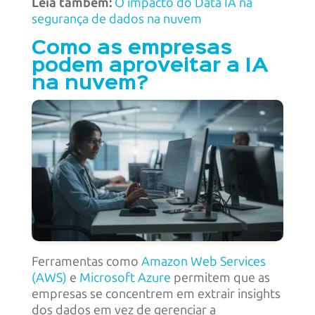
Leia também:
O impacto do Data IA na
segurança de dados na nuvem
Como as empresas
podem aproveitar a IA
na nuvem?
Ferramentas como
Amazon Web Services
(AWS)
e
Microsoft Azure
permitem que as
empresas se concentrem em extrair insights
dos dados em vez de gerenciar a