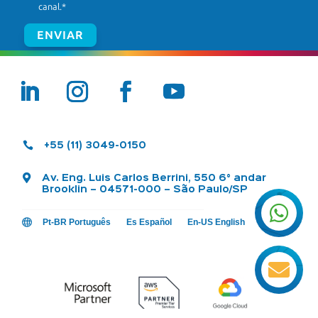
canal.
*

+55 (11) 3049-0150

Av. Eng. Luis Carlos Berrini, 550 6° andar
Brooklin – 04571-000 – São Paulo/SP


Pt-BR Português
Es Español
En-US English
