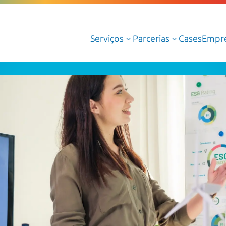
Serviços
Parcerias
Cases
Empr
3
3
Serviços Gerenciados de Cloud
Serviços Profissionais de Cloud
Cloud AWS
Cloud Azure
Cloud Oracle
Google Cloud
Dedalus Argos