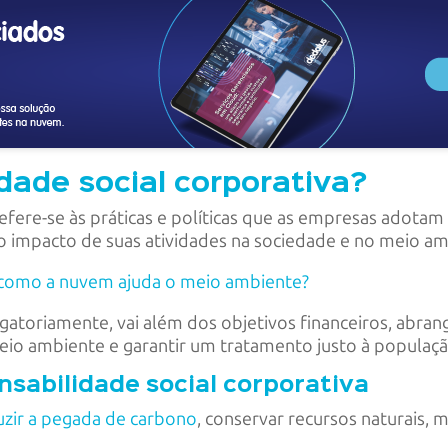
dade social corporativa?
refere-se às práticas e políticas que as empresas adotam
o impacto de suas atividades na sociedade e no meio am
: como a nuvem ajuda o meio ambiente?
rigatoriamente, vai além dos objetivos financeiros, abr
eio ambiente e garantir um tratamento justo à populaçã
nsabilidade social corporativa
uzir a pegada de carbono
, conservar recursos naturais, 