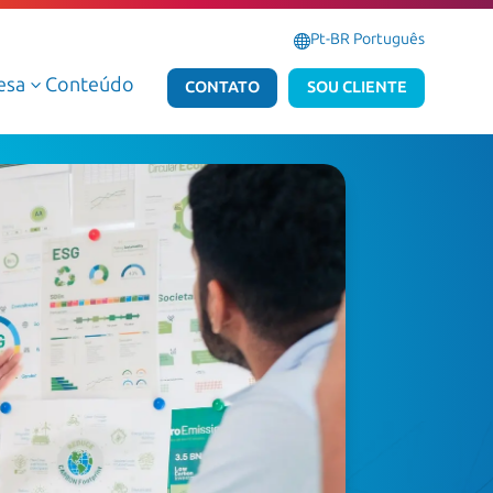
Pt-BR Português
esa
Conteúdo
3
CONTATO
SOU CLIENTE
Serviços Gerenciados de Dados e IA
Serviços Gerenciados Micro
Serviços Profissionais de Dados e IA
Serviços Profissionais Micr
Dados e IA AWS
Dados e IA Azure
Atlas Dedalus