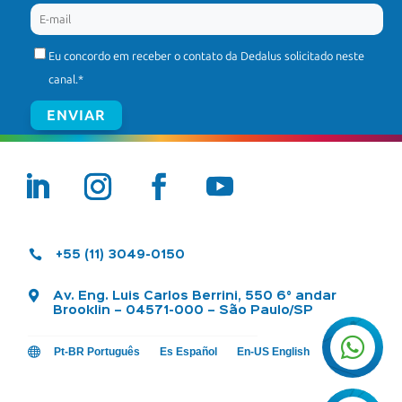
Eu concordo em receber o contato da Dedalus solicitado neste
canal.
*

+55 (11) 3049-0150

Av. Eng. Luis Carlos Berrini, 550 6° andar
Brooklin – 04571-000 – São Paulo/SP


Pt-BR Português
Es Español
En-US English