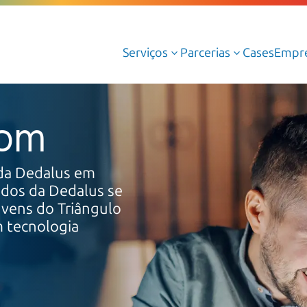
Serviços
Parcerias
Cases
Empr
3
3
Serviços Gerenciados de Cloud
com
Serviços Profissionais de Cloud
Cloud AWS
 da Dedalus em
iados da Dedalus se
Cloud Azure
uvens do Triângulo
Cloud Oracle
m tecnologia
Google Cloud
Dedalus Argos