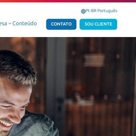
Pt-BR Português
esa
Conteúdo
3
CONTATO
SOU CLIENTE
Serviços Gerenciados de Dados e IA
Serviços Gerenciados Microsoft
Serviços Profissionais de Dados e IA
Serviços Profissionais Microsoft
Dados e IA AWS
Dados e IA Azure
Atlas Dedalus