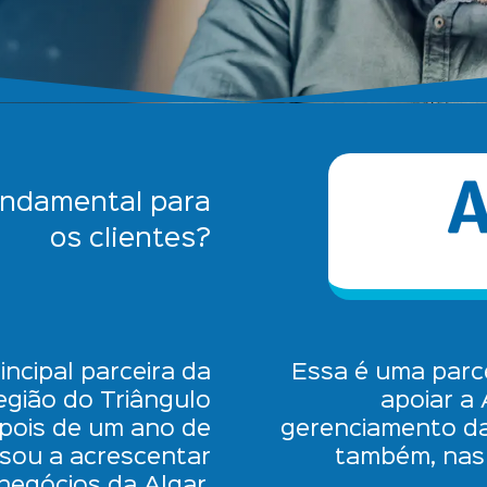
fundamental para
os clientes?
incipal parceira da
Essa é uma parce
egião do Triângulo
apoiar a
epois de um ano de
gerenciamento da
sou a acrescentar
também, nas
negócios da Algar,