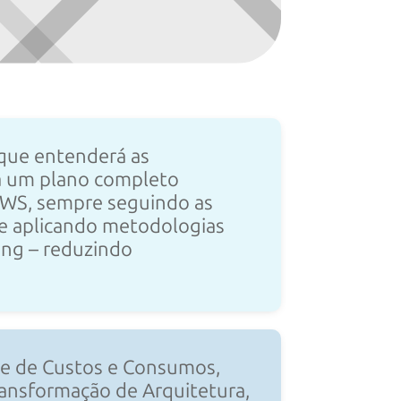
que entenderá as
rá um plano completo
AWS, sempre seguindo as
e aplicando metodologias
ng – reduzindo
e de Custos e Consumos,
ansformação de Arquitetura,