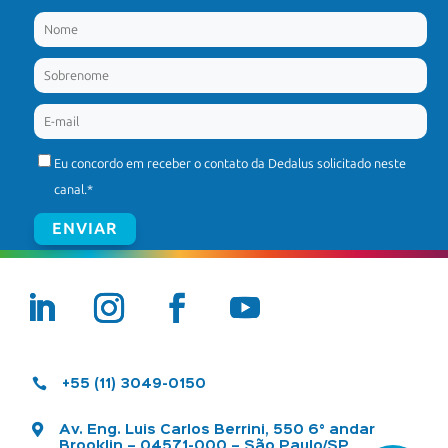
Eu concordo em receber o contato da Dedalus solicitado neste
canal.
*

+55 (11) 3049-0150

Av. Eng. Luis Carlos Berrini, 550 6° andar
Brooklin – 04571-000 – São Paulo/SP