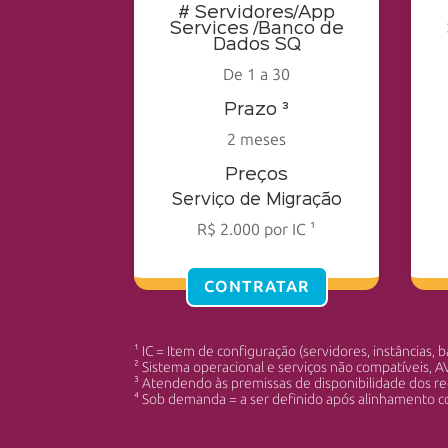
# Servidores/App
Services /Banco de
Dados SQ
De 1 a 30
Prazo ³
2 meses
Preços
Serviço de Migração
R$ 2.000 por IC ¹
CONTRATAR
¹ IC = Item de configuração (servidores, instâncias, 
² Sistema operacional e serviços não compatíveis, A
³ Atendendo às premissas de disponibilidade dos re
⁴ Sob demanda = a ser definido após alinhamento 