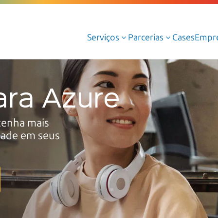
Serviços
Parcerias
Cases
Empr
3
3
Serviços Gerenciados de Cloud
ara Azure
Serviços Profissionais de Cloud
Cloud AWS
 tenha mais
idade em seus
Cloud Azure
Cloud Oracle
Google Cloud
Dedalus Argos