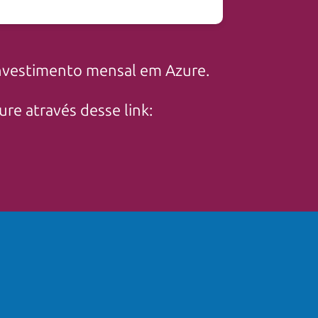
nvestimento mensal em Azure.
re através desse link: