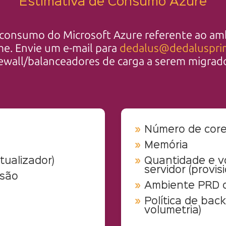
Estimativa de Consumo Azure
 consumo do Microsoft Azure referente ao am
me. Envie um e-mail para
dedalus@dedaluspri
rewall/balanceadores de carga a serem migrado
Número de cor
Memória
rtualizador)
Quantidade e vo
servidor (provis
rsão
Ambiente PRD 
Política de bac
volumetria)