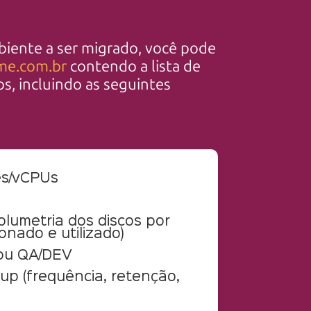
biente a ser migrado, você pode
me.com.br
contendo a lista de
s, incluindo as seguintes
es/vCPUs
lumetria dos discos por
ionado e utilizado)
ou QA/DEV
kup (frequência, retenção,