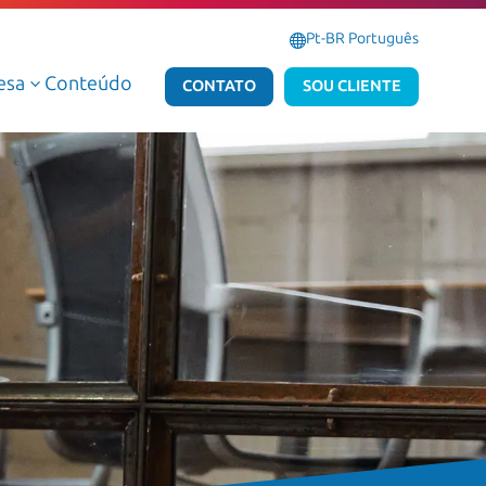
Pt-BR Português
esa
Conteúdo
3
CONTATO
SOU CLIENTE
Serviços Gerenciados de Dados e IA
Serviços Gerenciados Microsoft
Serviços Profissionais de Dados e IA
Serviços Profissionais Microsoft
Dados e IA AWS
Dados e IA Azure
Atlas Dedalus