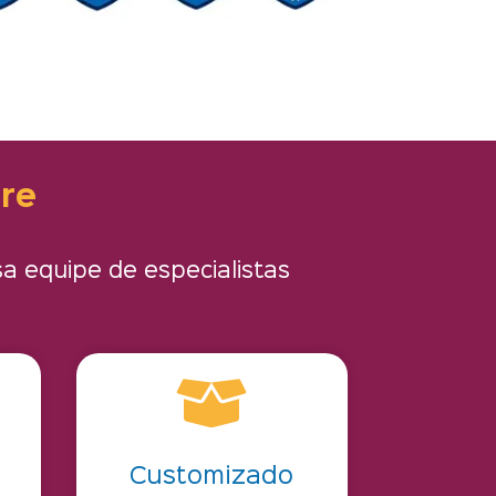
re
sa equipe
de especialistas

Customizado