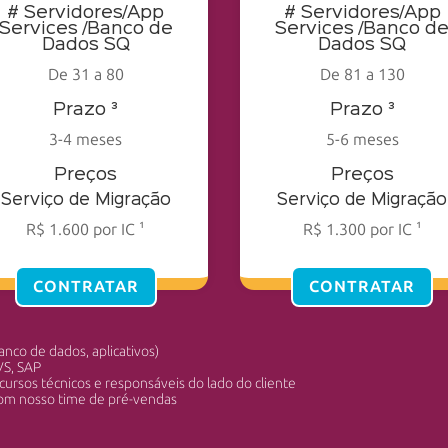
# Servidores/App
# Servidores/App
Services /Banco de
Services /Banco d
Dados SQ
Dados SQ
De 31 a 80
De 81 a 130
Prazo ³
Prazo ³
3-4 meses
5-6 meses
Preços
Preços
Serviço de Migração
Serviço de Migração
R$ 1.600 por IC ¹
R$ 1.300 por IC ¹
CONTRATAR
CONTRATAR
banco de dados, aplicativos)
VS, SAP
cursos técnicos e responsáveis do lado do cliente
com nosso time de pré-vendas