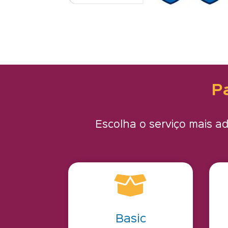
P
Escolha o serviço mais 

Basic