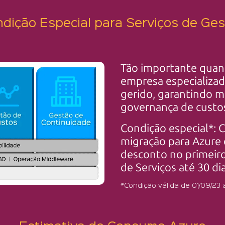
dição Especial para Serviços de Ge
Tão importante quan
empresa especializa
gerido, garantindo 
governança de custos
Condição especial*: C
migração para Azure
desconto no primeiro
de Serviços até 30 di
*Condição válida de 01/09/23 a