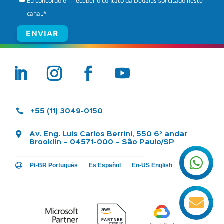
Eu concordo em receber o contato da Dedalus solicitado neste
canal.
*

+55 (11) 3049-0150

Av. Eng. Luis Carlos Berrini, 550 6° andar
Brooklin – 04571-000 – São Paulo/SP


Pt-BR Português
Es Español
En-US English
