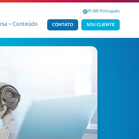
Pt-BR Português
esa
Conteúdo
3
CONTATO
SOU CLIENTE
Serviços Gerenciados de Dados e IA
Serviços Gerenciados Microsoft
Serviços Profissionais de Dados e IA
Serviços Profissionais Microsoft
Dados e IA AWS
Dados e IA Azure
Atlas Dedalus