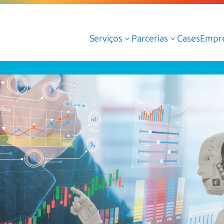
Serviços
Parcerias
Cases
Empr
3
3
Serviços Gerenciados de Cloud
Serviços Profissionais de Cloud
Cloud AWS
Cloud Azure
Cloud Oracle
Google Cloud
Dedalus Argos