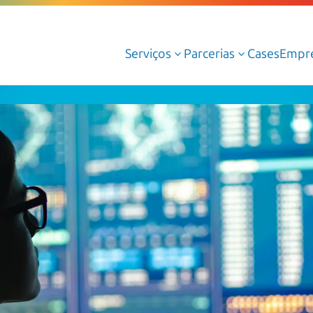
Serviços
Parcerias
Cases
Empr
3
3
Serviços Gerenciados de Cloud
Serviços Profissionais de Cloud
Cloud AWS
Cloud Azure
Cloud Oracle
Google Cloud
Dedalus Argos