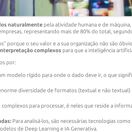
dos naturalmente
pela atividade humana e de máquina, 
 empresas, representando mais de 80% do total, segund
os” porque o seu valor e a sua organização não são óbv
interpretação complexos
para que a inteligência artifici
os por:
m modelo rígido para onde o dado deve ir, o que signif
orme diversidade de formatos (textual e não textual)
omplexos para processar, é neles que reside a informa
adas:
Para analisá-los, são necessárias tecnologias co
odelos de Deep Learning e IA Generativa.