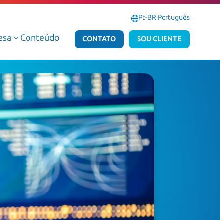
Pt-BR Português
esa
Conteúdo
3
CONTATO
SOU CLIENTE
Serviços Gerenciados de Dados e IA
Serviços Gerenciados Microsoft
Serviços Profissionais de Dados e IA
Serviços Profissionais Microsoft
Dados e IA AWS
Dados e IA Azure
Atlas Dedalus