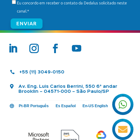
Eu concordo em receber o contato da Dedalus solicitado neste
canal.
*

+55 (11) 3049-0150

Av. Eng. Luis Carlos Berrini, 550 6° andar
Brooklin – 04571-000 – São Paulo/SP


Pt-BR Português
Es Español
En-US English
