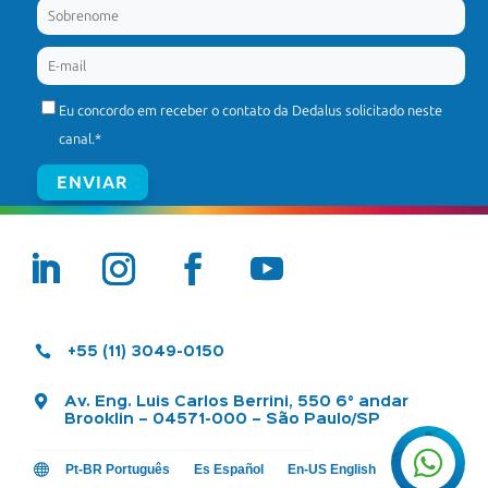
Eu concordo em receber o contato da Dedalus solicitado neste
canal.
*

+55 (11) 3049-0150

Av. Eng. Luis Carlos Berrini, 550 6° andar
Brooklin – 04571-000 – São Paulo/SP


Pt-BR Português
Es Español
En-US English