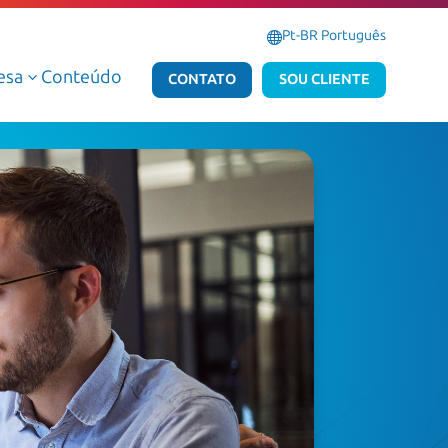
Pt-BR Português
esa
Conteúdo
3
CONTATO
SOU CLIENTE
Serviços Gerenciados de Dados e IA
Serviços Gerenciados Microsoft
Serviços Profissionais de Dados e IA
Serviços Profissionais Microsoft
Dados e IA AWS
Dados e IA Azure
Atlas Dedalus