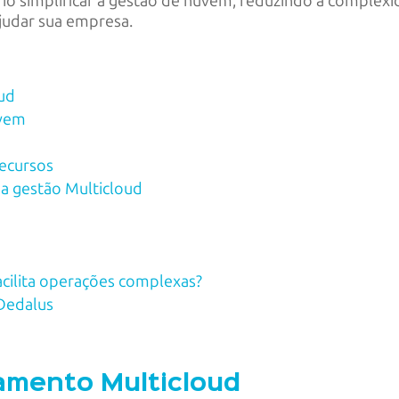
ário simplificar a gestão de nuvem, reduzindo a comple
judar sua empresa.
oud
uvem
recursos
 a gestão Multicloud
cilita operações complexas?
Dedalus
amento Multicloud