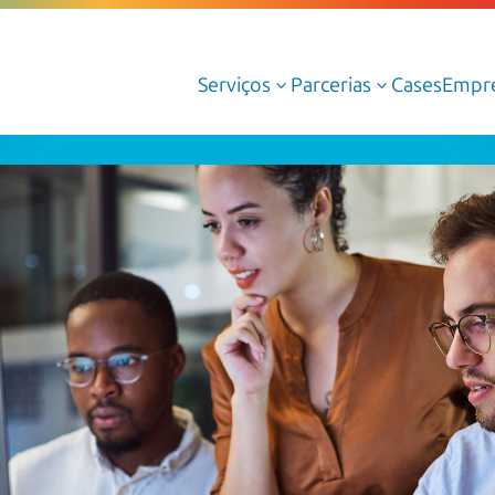
Serviços
Parcerias
Cases
Empr
3
3
Serviços Gerenciados de Cloud
Serviços Profissionais de Cloud
Cloud AWS
Cloud Azure
Cloud Oracle
Google Cloud
Dedalus Argos