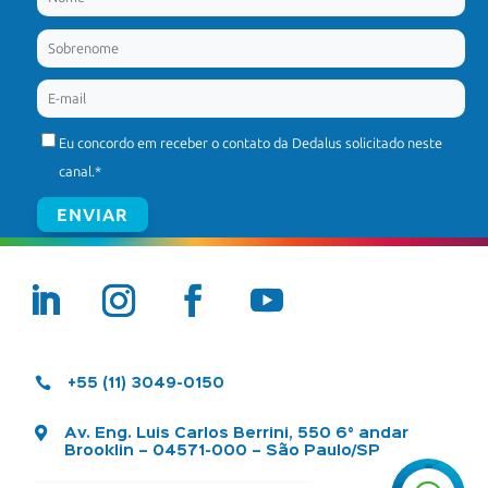
Eu concordo em receber o contato da Dedalus solicitado neste
canal.
*

+55 (11) 3049-0150

Av. Eng. Luis Carlos Berrini, 550 6° andar
Brooklin – 04571-000 – São Paulo/SP