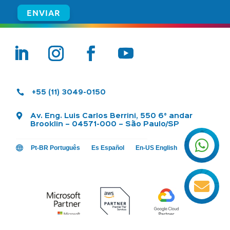

+55 (11) 3049-0150

Av. Eng. Luis Carlos Berrini, 550 6° andar
Brooklin – 04571-000 – São Paulo/SP


Pt-BR Português
Es Español
En-US English
