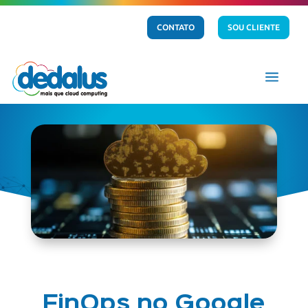
CONTATO
SOU CLIENTE
a
FinOps no Google