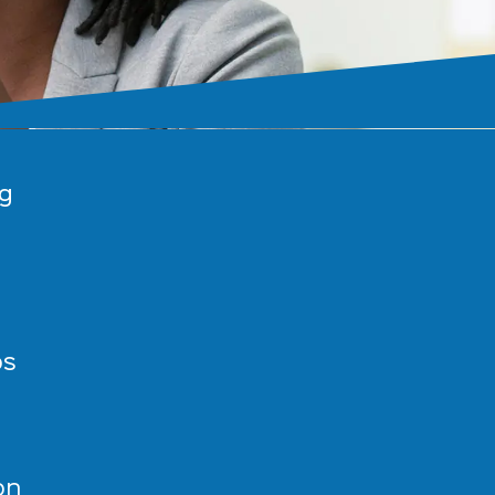
g
os
on