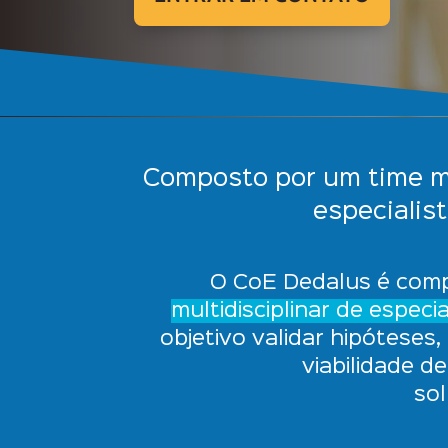
Composto por um time mu
especialis
O CoE Dedalus é com
multidisciplinar de especia
objetivo validar hipóteses,
viabilidade d
so