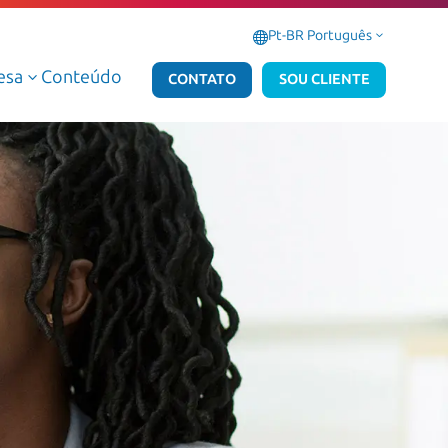
Pt-BR Português
3
esa
Conteúdo
3
CONTATO
SOU CLIENTE
Serviços Gerenciados de Dados e IA
Serviços Gerenciados Microsoft
Serviços Profissionais de Dados e IA
Serviços Profissionais Microsoft
Dados e IA AWS
Dados e IA Azure
Atlas Dedalus