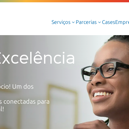
Serviços
Parcerias
Cases
Empr
3
3
Serviços Gerenciados de Cloud
Excelência
Serviços Profissionais de Cloud
Cloud AWS
Cloud Azure
ócio! Um dos
Cloud Oracle
Google Cloud
s conectadas para
Dedalus Argos
l!