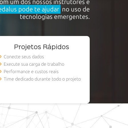
 com um dos nossos instrutores e
dalus pode te ajudar
no uso de
tecnologias emergentes.
Projetos Rápidos
Conecte seus dados
Execute sua carga de trabalho
Performance e custos reais
Time dedicado durante todo o projeto