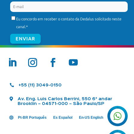
Eu concordo em receber o contato da Dedalus solicitado neste
canal.
*

+55 (11) 3049-0150

Av. Eng. Luis Carlos Berrini, 550 6° andar
Brooklin – 04571-000 – São Paulo/SP


Pt-BR Português
Es Español
En-US English