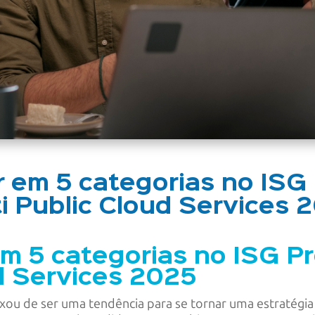
r em 5 categorias no ISG
i Public Cloud Services
em 5 categorias no ISG P
ud Services 2025
ixou de ser uma tendência para se tornar uma estratégi