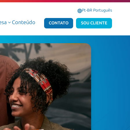
Pt-BR Português
esa
Conteúdo
3
CONTATO
SOU CLIENTE
Serviços Gerenciados de Dados e IA
Serviços Gerenciados Microsoft
Serviços Profissionais de Dados e IA
Serviços Profissionais Microsoft
Dados e IA AWS
Dados e IA Azure
Atlas Dedalus