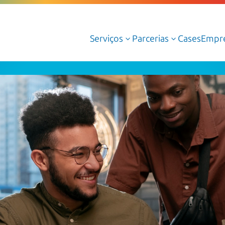
Serviços
Parcerias
Cases
Empr
3
3
Serviços Gerenciados de Cloud
Serviços Profissionais de Cloud
Cloud AWS
Cloud Azure
Cloud Oracle
Google Cloud
Dedalus Argos