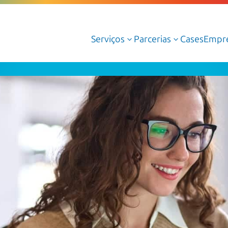
Serviços
Parcerias
Cases
Empr
3
3
Serviços Gerenciados de Cloud
Serviços Profissionais de Cloud
Cloud AWS
Cloud Azure
Cloud Oracle
Google Cloud
Dedalus Argos