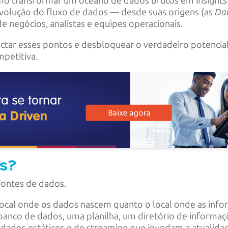
como transformar um oceano de dados brutos em insights
 evolução do fluxo de dados — desde suas origens (as
Da
de negócios, analistas e equipes operacionais.
tar esses pontos e desbloquear o verdadeiro potencial
mpetitiva.
es?
fontes de dados.
 local onde os dados nascem quanto o local onde as infor
 banco de dados, uma planilha, um diretório de informa