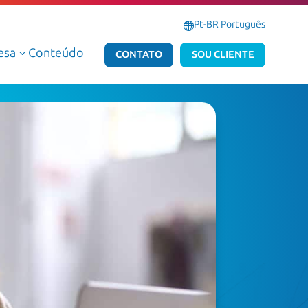
Pt-BR Português
esa
Conteúdo
3
CONTATO
SOU CLIENTE
Serviços Gerenciados de Dados e IA
Serviços Gerenciados Microsoft
Serviços Profissionais de Dados e IA
Serviços Profissionais Microsoft
Dados e IA AWS
Dados e IA Azure
Atlas Dedalus