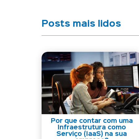
Posts mais lidos
Por que contar com uma
Infraestrutura como
Serviço (IaaS) na sua