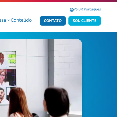
Pt-BR Português
esa
Conteúdo
3
CONTATO
SOU CLIENTE
Serviços Gerenciados de Dados e IA
Serviços Gerenciados Micro
Serviços Profissionais de Dados e IA
Serviços Profissionais Micr
Dados e IA AWS
Dados e IA Azure
Atlas Dedalus