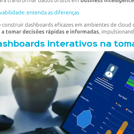
para transformar dados brutos em
business intelligenc
abilidade: entenda as diferenças
e construir dashboards eficazes em ambientes de clou
 a tomar decisões rápidas e informadas
, impulsionand
ashboards interativos na tom