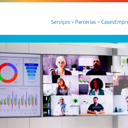
Serviços
Parcerias
Cases
Empr
3
3
Serviços Gerenciados de Cloud
Serviços Profissionais de Cloud
Cloud AWS
Cloud Azure
Cloud Oracle
Google Cloud
Dedalus Argos