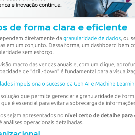
s de forma clara e eficiente
ão dependem diretamente da
granularidade de dados
, ou s
as em um conjunto. Dessa forma, um dashboard bem co
nularidade sem esforço.
visão macro das vendas anuais e, com um clique, aprofu
pacidade de “drill-down” é fundamental para a visualiza
ados impulsiona o sucesso da Gen AI e Machine Learni
 solução que permite gerenciar a granularidade de form
o que é essencial para evitar a sobrecarga de informações 
ados sejam apresentados no
nível certo de detalhe para 
té análises operacionais detalhadas.
anizacional