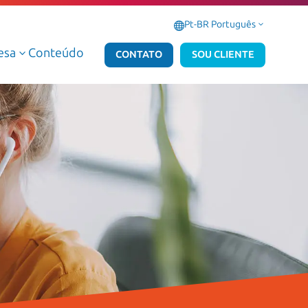
Pt-BR Português
3
esa
Conteúdo
3
CONTATO
SOU CLIENTE
Serviços Gerenciados de Dados e IA
Serviços Gerenciados Microsoft
Serviços Profissionais de Dados e IA
Serviços Profissionais Microsoft
Dados e IA AWS
Dados e IA Azure
Atlas Dedalus