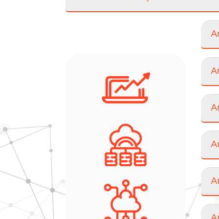
A
A
A
A
A
A