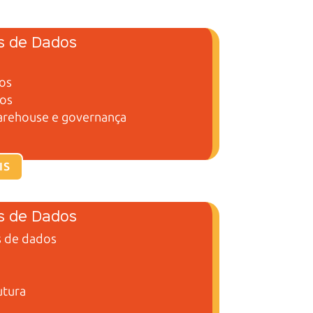
s de Dados
os
os
Warehouse
e governança
IS
is de Dados
s
de dados
utura