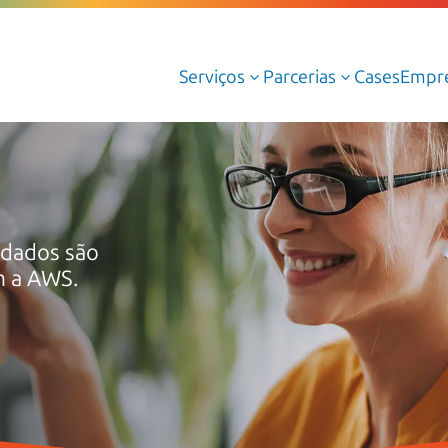
Serviços
Parcerias
Cases
Empr
3
3
Serviços Gerenciados de Cloud
Serviços Profissionais de Cloud
Cloud AWS
 dados são
m a AWS.
Cloud Azure
Cloud Oracle
Google Cloud
Dedalus Argos