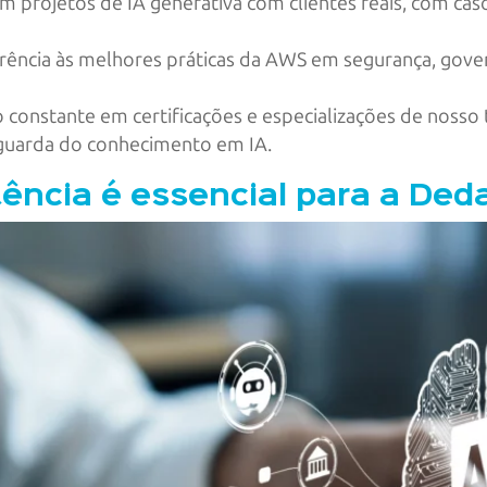
m projetos de IA generativa com clientes reais, com c
rência às melhores práticas da AWS em segurança, gove
 constante em certificações e especializações de nosso
nguarda do conhecimento em IA.
ência é essencial para a Ded