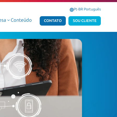
Pt-BR Português
esa
Conteúdo
3
CONTATO
SOU CLIENTE
Serviços Gerenciados de Dados e IA
Serviços Gerenciados Microsoft
Serviços Profissionais de Dados e IA
Serviços Profissionais Microsoft
Dados e IA AWS
Dados e IA Azure
Atlas Dedalus