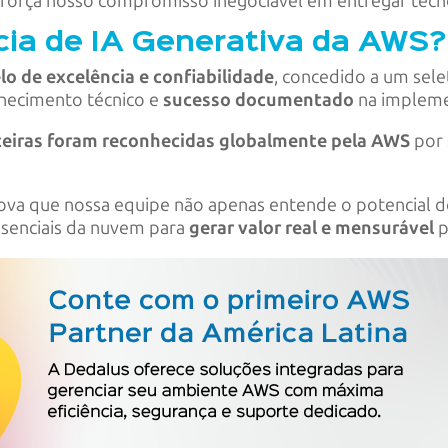
eforça nosso compromisso inegociável em entregar tecno
cia de IA Generativa da AWS?
lo de excelência e confiabilidade
, concedido a um sel
hecimento técnico e
sucesso documentado
na impleme
ceiras foram reconhecidas globalmente pela AWS
por 
rova que nossa equipe não apenas entende o potencial d
ssenciais da nuvem para
gerar valor real e mensurável
p