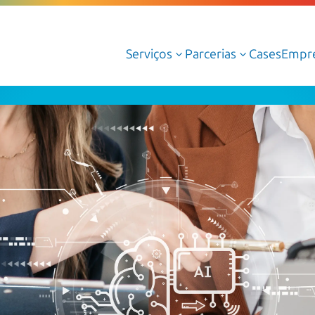
Serviços
Parcerias
Cases
Empr
3
3
Serviços Gerenciados de Cloud
Serviços Profissionais de Cloud
Cloud AWS
Cloud Azure
Cloud Oracle
Google Cloud
Dedalus Argos