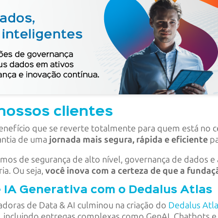
nossos clientes
efício que se reverte totalmente para quem está no cen
antia de uma
jornada mais segura, rápida e eficiente
pa
smos de segurança de alto nível, governança de dados e
ia. Ou seja,
você inova com a certeza de que a fundaçã
 IA Generativa com o Dedalus Atlas
doras de Data & AI culminou na criação do
Dedalus Atl
, incluindo entregas complexas como GenAI, Chatbots e 