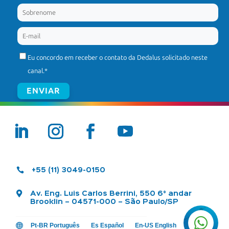
Eu concordo em receber o contato da Dedalus solicitado neste
canal.
*

+55 (11) 3049-0150

Av. Eng. Luis Carlos Berrini, 550 6° andar
Brooklin – 04571-000 – São Paulo/SP


Pt-BR Português
Es Español
En-US English