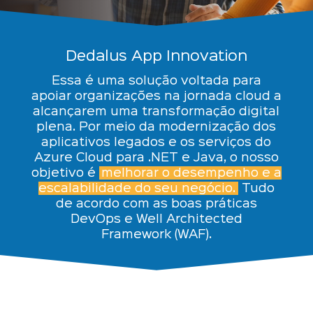
Dedalus App Innovation
Essa é uma solução voltada para
apoiar organizações na jornada cloud a
alcançarem uma transformação digital
plena. Por meio da modernização dos
aplicativos legados e os serviços do
Azure Cloud para .NET e Java, o nosso
objetivo é
melhorar o desempenho e a
escalabilidade do seu negócio.
Tudo
de acordo com as boas práticas
DevOps e Well Architected
Framework (WAF).