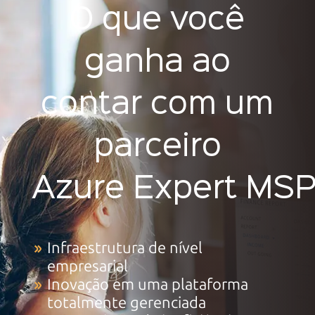
O que você
ganha ao
contar com um
parceiro
Azure Expert MS
Infraestrutura de nível
empresarial
Inovação em uma plataforma
totalmente gerenciada