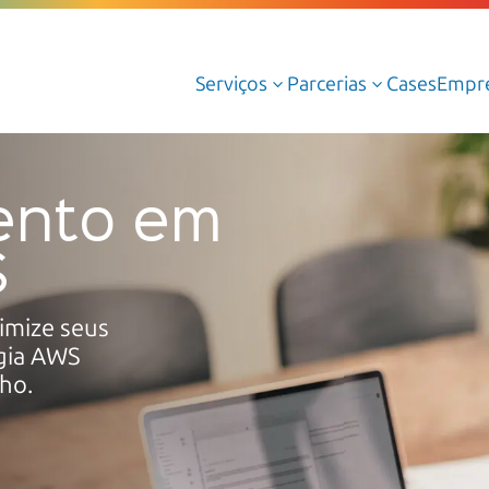
Serviços
Parcerias
Cases
Empr
3
3
Serviços Gerenciados de Cloud
ento em
Serviços Profissionais de Cloud
S
Cloud AWS
Cloud Azure
imize seus
Cloud Oracle
gia AWS
Google Cloud
ho.
Dedalus Argos