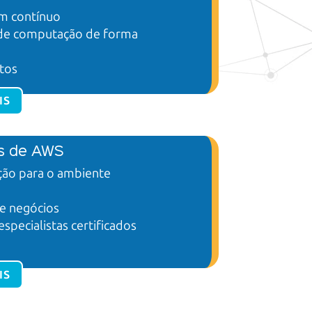
m contínuo
 de computação de forma
tos
IS
is de AWS
ão para o ambiente
e negócios
ecialistas certificados
IS