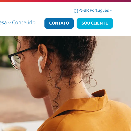
Pt-BR Português
3
esa
Conteúdo
3
CONTATO
SOU CLIENTE
Serviços Gerenciados de Dados e IA
Serviços Gerenciados Microsoft
Serviços Profissionais de Dados e IA
Serviços Profissionais Microsoft
Dados e IA AWS
Dados e IA Azure
Atlas Dedalus