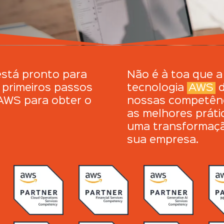
está pronto para
Não é à toa que 
s primeiros passos
tecnologia
AWS
d
 AWS para obter o
nossas competênc
as melhores práti
uma transformação
sua empresa.