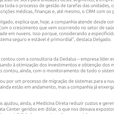
liza toda o processo de gestão de tarefas das unidades
scrições médicas, finanças e, até mesmo, o CRM com os 
lgado, explica que, hoje, a companhia atende desde con
 “Com o crescimento que vem ocorrendo no setor de saú
ade em nuvens. Isso porque, considerando a especificida
stema seguro e estável é primordial”, destaca Delgado.
ta contou com a consultoria da Dedalus – empresa líder
visando à otimização dos investimentos e obtenção dos 
us contou, ainda, com o monitoramento de todo o sistem
ou por um processo de migração de sistemas para a nu
 ainda estão em andamento, mas a companhia já enxer
judou, ainda, a Medicina Direta reduzir custos e gerenc
ta Center geridos em dólar, o que nos deixava exposto