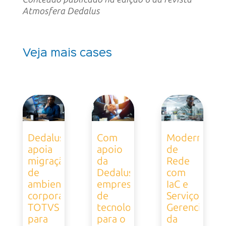
Atmosfera Dedalus
Veja mais cases
Dedalus
Com
Modernizaçã
apoia
apoio
de
migração
da
Rede
de
Dedalus,
com
ambiente
empresa
IaC e
corporativo
de
Serviços
TOTVS
tecnologia
Gerenciados
para
para o
da