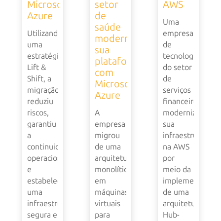
Microsoft
setor
AWS
Azure
de
Uma
saúde
Utilizando
empresa
moderniza
uma
de
sua
estratégia
tecnologia
plataforma
Lift &
do setor
com
Shift, a
de
Microsoft
migração
serviços
Azure
reduziu
financeiros
riscos,
A
modernizou
garantiu
empresa
sua
a
migrou
infraestrutura
continuidade
de uma
na AWS
operacional
arquitetura
por
e
monolítica
meio da
estabeleceu
em
implementação
uma
máquinas
de uma
infraestrutura
virtuais
arquitetura
segura e
para
Hub-