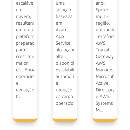
escalável
uma
and-
na
solução
Spoke
nuvem,
baseada
multi-
resultando
em
região,
em uma
Azure
utilizando
plataforma
App
Terraform,
preparada
Service,
AWS
para
alcançando
Transit
crescimento,
alta
Gateway,
maior
disponibilidade,
AWS
eficiência
escalabilidade
Managed
operacional
automática
Microsoft
e
e
Active
evolução
redução
Directory
t...
da carga
e AWS
operacional.
Systems
M...