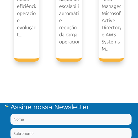
eficiência
escalabilidade
Managed
operacional
automática
Microsoft
e
e
Active
evolução
redução
Directory
t...
da carga
e AWS
operacional.
Systems
M...
Assine nossa Newsletter