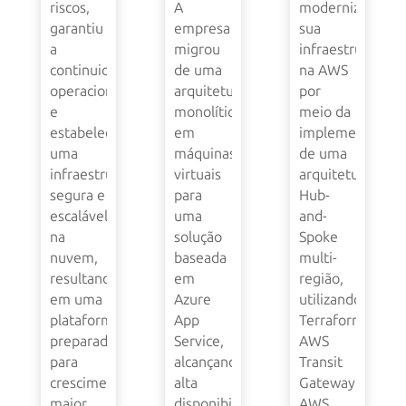
riscos,
A
modernizou
garantiu
empresa
sua
a
migrou
infraestrutura
continuidade
de uma
na AWS
operacional
arquitetura
por
e
monolítica
meio da
estabeleceu
em
implementação
uma
máquinas
de uma
infraestrutura
virtuais
arquitetura
segura e
para
Hub-
escalável
uma
and-
na
solução
Spoke
nuvem,
baseada
multi-
resultando
em
região,
em uma
Azure
utilizando
plataforma
App
Terraform,
preparada
Service,
AWS
para
alcançando
Transit
crescimento,
alta
Gateway,
maior
disponibilidade,
AWS