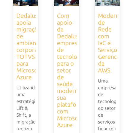
Dedalus
Com
Modernizaçã
apoia
apoio
de
migração
da
Rede
de
Dedalus,
com
ambiente
empresa
IaC e
corporativo
de
Serviços
TOTVS
tecnologia
Gerenciados
para
para o
da
Microsoft
setor
AWS
Azure
de
Uma
saúde
Utilizando
empresa
moderniza
uma
de
sua
estratégia
tecnologia
plataforma
Lift &
do setor
com
Shift, a
de
Microsoft
migração
serviços
Azure
reduziu
financeiros