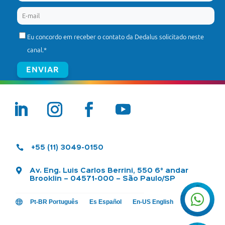
Eu concordo em receber o contato da Dedalus solicitado neste
canal.
*

+55 (11) 3049-0150

Av. Eng. Luis Carlos Berrini, 550 6° andar
Brooklin – 04571-000 – São Paulo/SP


Pt-BR Português
Es Español
En-US English