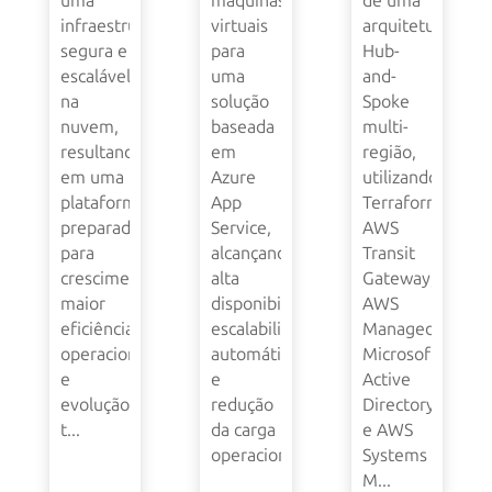
uma
máquinas
de uma
infraestrutura
virtuais
arquitetura
segura e
para
Hub-
escalável
uma
and-
na
solução
Spoke
nuvem,
baseada
multi-
resultando
em
região,
em uma
Azure
utilizando
plataforma
App
Terraform,
preparada
Service,
AWS
para
alcançando
Transit
crescimento,
alta
Gateway,
maior
disponibilidade,
AWS
eficiência
escalabilidade
Managed
operacional
automática
Microsoft
e
e
Active
evolução
redução
Directory
t...
da carga
e AWS
operacional.
Systems
M...