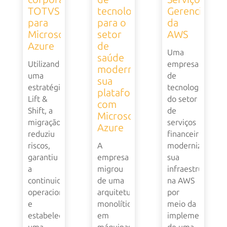
TOTVS
tecnologia
Gerenciados
para
para o
da
Microsoft
setor
AWS
Azure
de
Uma
saúde
Utilizando
empresa
moderniza
uma
de
sua
estratégia
tecnologia
plataforma
Lift &
do setor
com
Shift, a
de
Microsoft
migração
serviços
Azure
reduziu
financeiros
riscos,
A
modernizou
garantiu
empresa
sua
a
migrou
infraestrutura
continuidade
de uma
na AWS
operacional
arquitetura
por
e
monolítica
meio da
estabeleceu
em
implementação