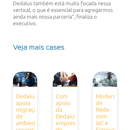
Dedalus também está muito focada nessa
vertical, o que é essencial para agregarmos
ainda mais nossa parceria”, finaliza o
executivo.
Veja mais cases
Dedalus
Com
Modernizaçã
apoia
apoio
de
migração
da
Rede
de
Dedalus,
com
ambiente
empresa
IaC e
corporativo
de
Serviços