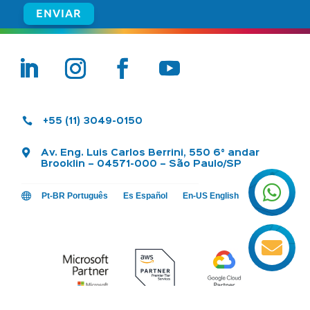

+55 (11) 3049-0150

Av. Eng. Luis Carlos Berrini, 550 6° andar
Brooklin – 04571-000 – São Paulo/SP


Pt-BR Português
Es Español
En-US English
