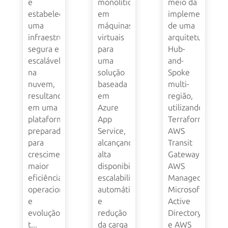
e
monolítica
meio da
estabeleceu
em
implementação
uma
máquinas
de uma
infraestrutura
virtuais
arquitetura
segura e
para
Hub-
escalável
uma
and-
na
solução
Spoke
nuvem,
baseada
multi-
resultando
em
região,
em uma
Azure
utilizando
plataforma
App
Terraform,
preparada
Service,
AWS
para
alcançando
Transit
crescimento,
alta
Gateway,
maior
disponibilidade,
AWS
eficiência
escalabilidade
Managed
operacional
automática
Microsoft
e
e
Active
evolução
redução
Directory
t...
da carga
e AWS