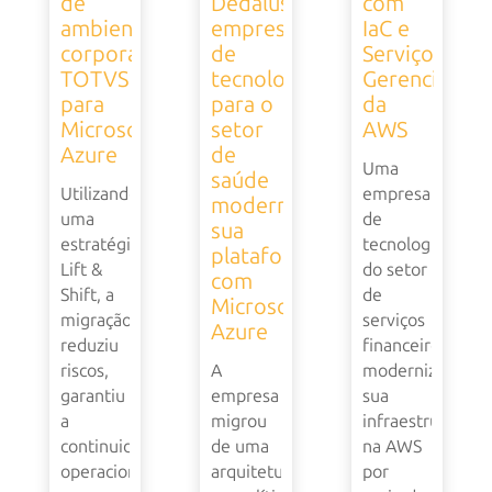
de
Dedalus,
com
ambiente
empresa
IaC e
corporativo
de
Serviços
TOTVS
tecnologia
Gerenciados
para
para o
da
Microsoft
setor
AWS
Azure
de
Uma
saúde
Utilizando
empresa
moderniza
uma
de
sua
estratégia
tecnologia
plataforma
Lift &
do setor
com
Shift, a
de
Microsoft
migração
serviços
Azure
reduziu
financeiros
riscos,
A
modernizou
garantiu
empresa
sua
a
migrou
infraestrutura
continuidade
de uma
na AWS
operacional
arquitetura
por