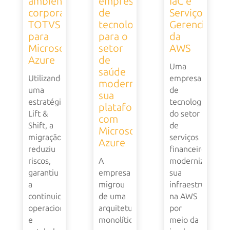
ambiente
empresa
IaC e
corporativo
de
Serviços
TOTVS
tecnologia
Gerenciados
para
para o
da
Microsoft
setor
AWS
Azure
de
Uma
saúde
Utilizando
empresa
moderniza
uma
de
sua
estratégia
tecnologia
plataforma
Lift &
do setor
com
Shift, a
de
Microsoft
migração
serviços
Azure
reduziu
financeiros
riscos,
A
modernizou
garantiu
empresa
sua
a
migrou
infraestrutura
continuidade
de uma
na AWS
operacional
arquitetura
por
e
monolítica
meio da