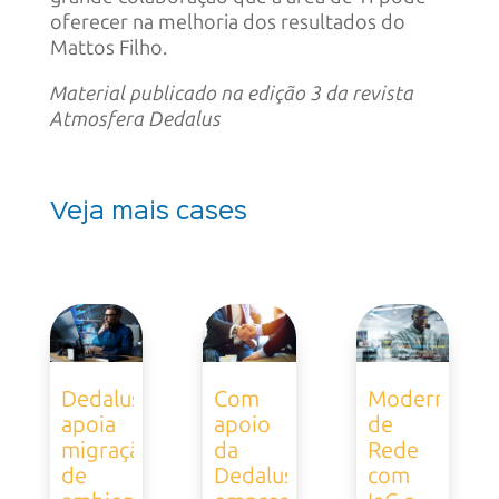
oferecer na melhoria dos resultados do
Mattos Filho.
Material publicado na edição 3 da revista
Atmosfera Dedalus
Veja mais cases
Dedalus
Com
Modernizaçã
apoia
apoio
de
migração
da
Rede
de
Dedalus,
com