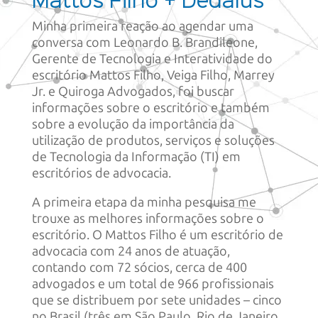
Mattos Filho + Dedalus
Minha primeira reação ao agendar uma
conversa com Leonardo B. Brandileone,
Gerente de Tecnologia e Interatividade do
escritório Mattos Filho, Veiga Filho, Marrey
Jr. e Quiroga Advogados, foi buscar
informações sobre o escritório e também
sobre a evolução da importância da
utilização de produtos, serviços e soluções
de Tecnologia da Informação (TI) em
escritórios de advocacia.
A primeira etapa da minha pesquisa me
trouxe as melhores informações sobre o
escritório. O Mattos Filho é um escritório de
advocacia com 24 anos de atuação,
contando com 72 sócios, cerca de 400
advogados e um total de 966 profissionais
que se distribuem por sete unidades – cinco
no Brasil (três em São Paulo, Rio de Janeiro