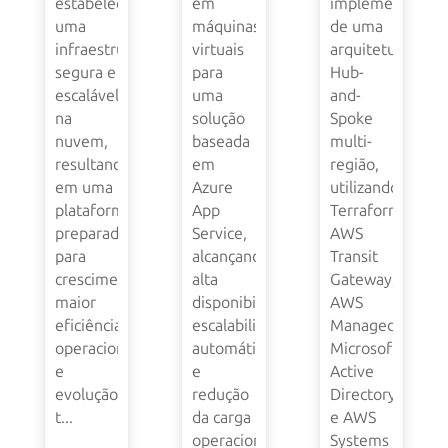
estabeleceu
em
implementação
uma
máquinas
de uma
infraestrutura
virtuais
arquitetura
segura e
para
Hub-
escalável
uma
and-
na
solução
Spoke
nuvem,
baseada
multi-
resultando
em
região,
em uma
Azure
utilizando
plataforma
App
Terraform,
preparada
Service,
AWS
para
alcançando
Transit
crescimento,
alta
Gateway,
maior
disponibilidade,
AWS
eficiência
escalabilidade
Managed
operacional
automática
Microsoft
e
e
Active
evolução
redução
Directory
t...
da carga
e AWS
operacional.
Systems