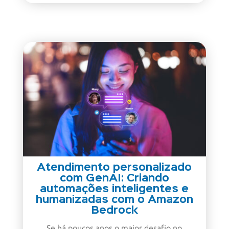
Atendimento personalizado
com GenAI: Criando
automações inteligentes e
humanizadas com o Amazon
Bedrock
Se há poucos anos o maior desafio no