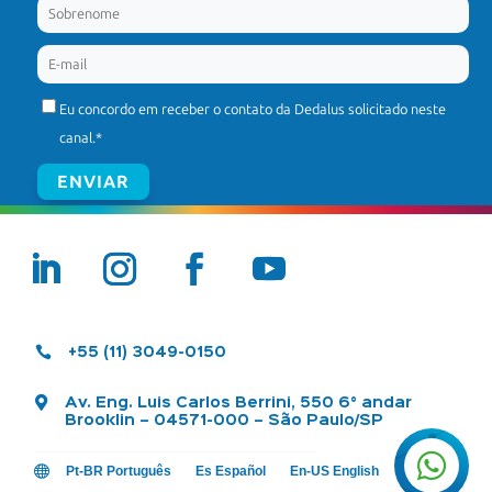
Eu concordo em receber o contato da Dedalus solicitado neste
canal.
*

+55 (11) 3049-0150

Av. Eng. Luis Carlos Berrini, 550 6° andar
Brooklin – 04571-000 – São Paulo/SP


Pt-BR Português
Es Español
En-US English