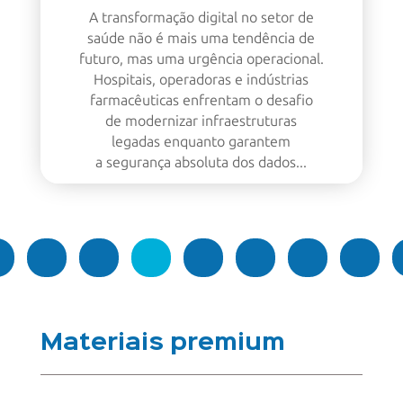
A transformação digital no setor de
saúde não é mais uma tendência de
futuro, mas uma urgência operacional.
Hospitais, operadoras e indústrias
farmacêuticas enfrentam o desafio
de modernizar infraestruturas
legadas enquanto garantem
a segurança absoluta dos dados...
3
erior
1
2
4
5
…
43
Pró
Materiais premium