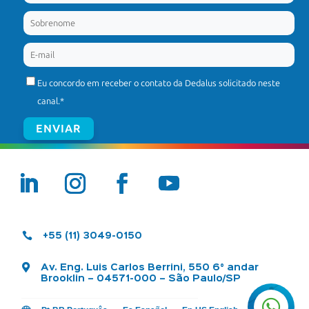
Eu concordo em receber o contato da Dedalus solicitado neste
canal.
*

+55 (11) 3049-0150

Av. Eng. Luis Carlos Berrini, 550 6° andar
Brooklin – 04571-000 – São Paulo/SP
