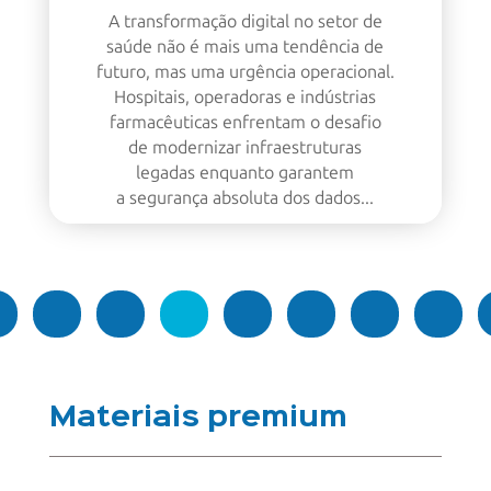
A transformação digital no setor de
saúde não é mais uma tendência de
futuro, mas uma urgência operacional.
Hospitais, operadoras e indústrias
farmacêuticas enfrentam o desafio
de modernizar infraestruturas
legadas enquanto garantem
a segurança absoluta dos dados...
3
erior
1
2
4
5
…
43
Pró
Materiais premium