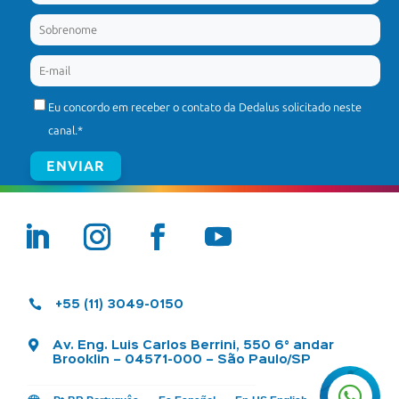
Eu concordo em receber o contato da Dedalus solicitado neste
canal.
*

+55 (11) 3049-0150

Av. Eng. Luis Carlos Berrini, 550 6° andar
Brooklin – 04571-000 – São Paulo/SP
