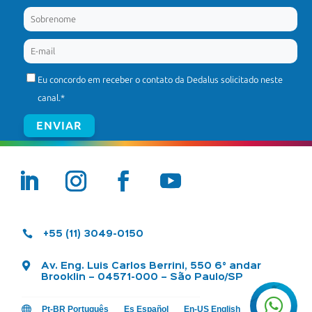
Eu concordo em receber o contato da Dedalus solicitado neste
canal.
*

+55 (11) 3049-0150

Av. Eng. Luis Carlos Berrini, 550 6° andar
Brooklin – 04571-000 – São Paulo/SP


Pt-BR Português
Es Español
En-US English