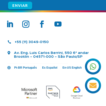

+55 (11) 3049-0150

Av. Eng. Luis Carlos Berrini, 550 6° andar
Brooklin – 04571-000 – São Paulo/SP


Pt-BR Português
Es Español
En-US English
