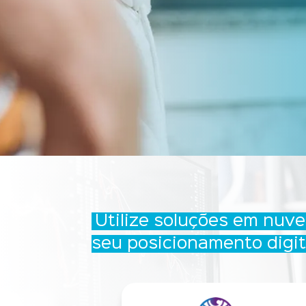
Utilize soluções em nuv
seu
posicionamento digit