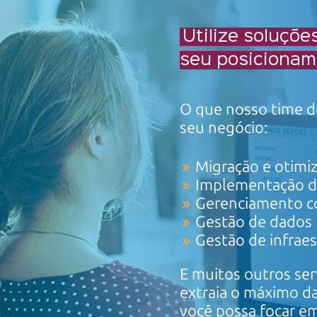
Utilize soluçõ
seu
posicioname
O que nosso time de
seu negócio:
Migração e otimi
Implementação d
Gerenciamento c
Gestão de dados
Gestão de
infrae
E muitos outros ser
extraia o máximo da
você possa focar 