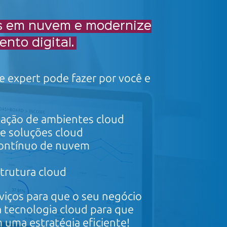
es em nuvem e modernize
nto digital.
 expert pode fazer por você e
zação de
ambientes cloud
e soluções cloud
ontínuo
de nuvem
strutura cloud
viços para que o seu negócio
 tecnologia cloud para que
em uma
estratégia eficiente!